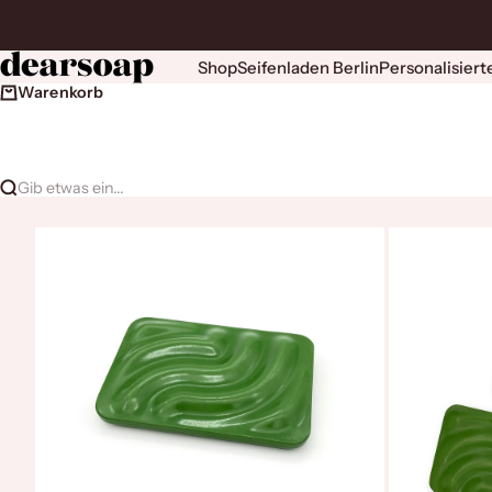
Zum Inhalt springen
dearsoap
Shop
Seifenladen Berlin
Personalisiert
Warenkorb
Gib etwas ein...