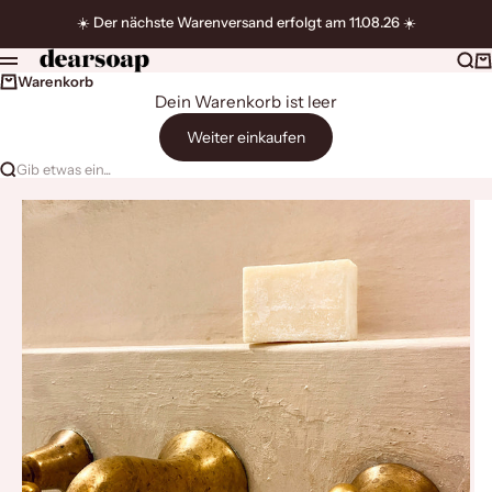
Zum Inhalt springen
☀️ Der nächste Warenversand erfolgt am 11.08.26 ☀️
dearsoap
Suc
W
Menü
Warenkorb
Dein Warenkorb ist leer
Weiter einkaufen
Gib etwas ein...