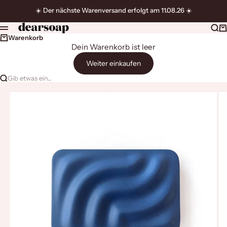
Zum Inhalt springen
☀️ Der nächste Warenversand erfolgt am 11.08.26 ☀️
dearsoap
Suc
W
Menü
Warenkorb
Dein Warenkorb ist leer
Weiter einkaufen
Gib etwas ein...