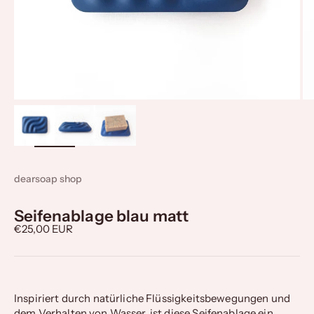
Bild
vergrößern
dearsoap shop
Seifenablage blau matt
Angebot
€25,00 EUR
Inspiriert durch natürliche Flüssigkeitsbewegungen und
dem Verhalten von Wasser, ist diese Seifenablage ein